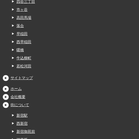
四谷三丁目
市ヶ谷
高田馬場
落合
早稲田
西早稲田
曙橋
牛込柳町
若松河田
サイトマップ
ホーム
会社概要
街について
新宿駅
西新宿
新宿御苑前